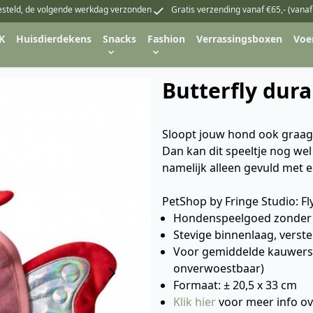
esteld, de volgende werkdag verzonden
Gratis verzending vanaf €65,- (vanaf
K
Huisdierdekens
Snacks
Fashion
Verrassingsboxen
Voe
Butterfly dura
Sloopt jouw hond ook graag al
Dan kan dit speeltje nog wel 
namelijk alleen gevuld met ee
PetShop by Fringe Studio: F
Hondenspeelgoed zonder v
Stevige binnenlaag, verst
Voor gemiddelde kauwers (
onverwoestbaar)
Formaat: ± 20,5 x 33 cm
Klik hier
voor meer info ov