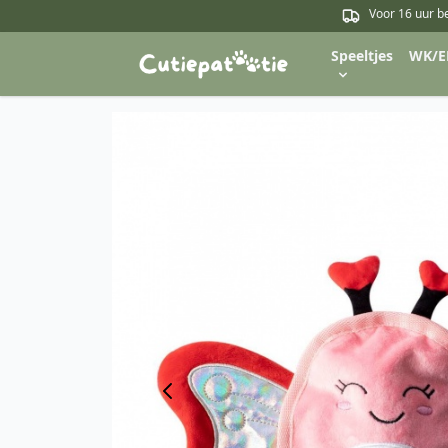
Voor 16 uur b
Speeltjes
WK/E