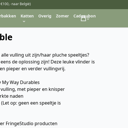
 €100,- naar België)
rbakken
Katten
Overig
Zomer
Cadeaubon
0
Winkelwagen
ble
le vulling uit zijn/haar pluche speeltjes?
eens de oplossing zijn! Deze leuke vlinder is
n pieper en verder vullingvrij.
ly My Way Durables
ulling, met pieper en knisper
erkte naden
Let op: geen een speeltje is
er FringeStudio producten