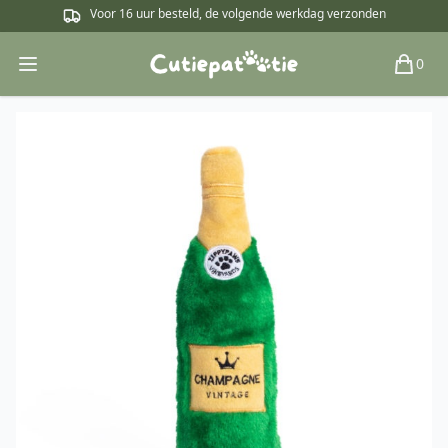
Voor 16 uur besteld, de volgende werkdag verzonden
0
Open main menu
Winkel