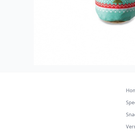
Ho
Spee
Sna
Ver