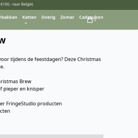
 €100,- naar België)
rbakken
Katten
Overig
Zomer
Cadeaubon
0
Winkelwagen
ew
e voor tijdens de feestdagen? Deze Christmas
e.
hristmas Brew
 pieper en knisper
er FringeStudio producten
ucten