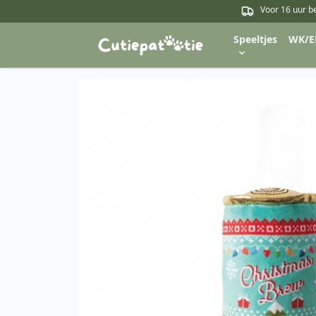
Voor 16 uur b
Speeltjes
WK/E