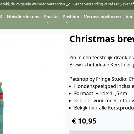
esteld, de volgende werkdag verzonden
Gratis verzending vanaf €65,- (vanaf
K
Huisdierdekens
Snacks
Fashion
Verrassingsboxen
Voe
Christmas br
Zin in een feestelijk drankj
Brew is het ideale Kerstbiertj
Petshop by Fringe Studio: C
Hondenspeelgoed inclusief
Formaat: ± 14 x 11,5 cm
Klik hier
voor meer info ov
Bekijk
hier
alle Kerstprod
€ 10,95