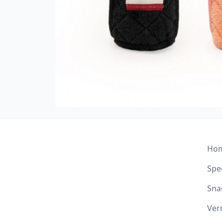
Ho
Spee
Sna
Ver