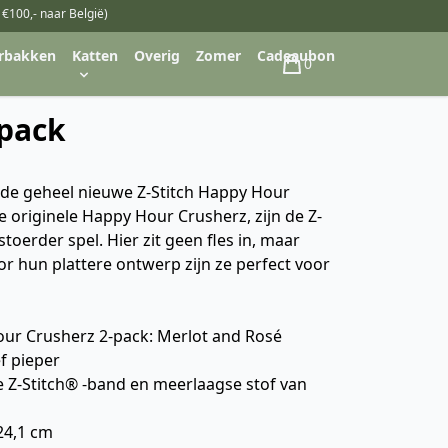
 €100,- naar België)
rbakken
Katten
Overig
Zomer
Cadeaubon
0
Winkelwagen
pack
de geheel nieuwe Z-Stitch Happy Hour
 originele Happy Hour Crusherz, zijn de Z-
toerder spel. Hier zit geen fles in, maar
oor hun plattere ontwerp zijn ze perfect voor
our Crusherz 2-pack: Merlot and Rosé
f pieper
 Z-Stitch® -band en meerlaagse stof van
 24,1 cm