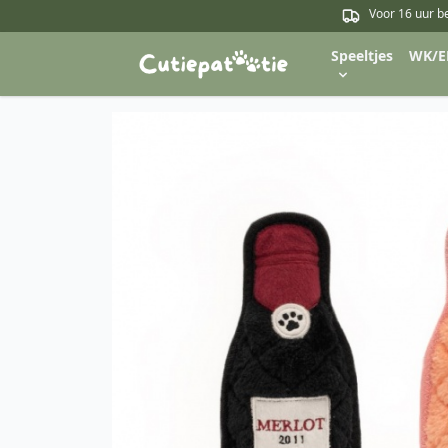
Voor 16 uur b
Speeltjes
WK/E