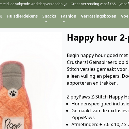
esteld, de volgende werkdag verzonden
Gratis verzending vanaf €65,- (vanaf
K
Huisdierdekens
Snacks
Fashion
Verrassingsboxen
Voe
Happy hour 2-
Begin happy hour goed met 
Crusherz! Geïnspireerd op de
Stitch versies gemaakt voor s
alleen vulling en piepers. D
apporteren en trekken.
ZippyPaws Z-Stitch Happy H
Hondenspeelgoed inclusie
Gemaakt van de exclusieve
ZippyPaws
Afmetingen: ± 7,6 x 10,2 x