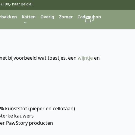
 €100,- naar België)
rbakken
Katten
Overig
Zomer
Cadeaubon
0
Winkelwagen
met bijvoorbeeld wat toastjes, een
wijntje
en
1% kunststof (pieper en cellofaan)
 sterke kauwers
ver PawStory producten