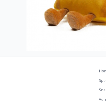
Ho
Spee
Sna
Ver