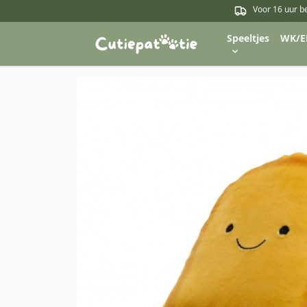
Voor 16 uur b
Speeltjes
WK/E