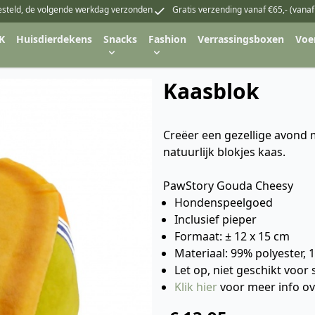
esteld, de volgende werkdag verzonden
Gratis verzending vanaf €65,- (vanaf
K
Huisdierdekens
Snacks
Fashion
Verrassingsboxen
Voe
Kaasblok
Creëer een gezellige avond 
natuurlijk blokjes kaas.
PawStory Gouda Cheesy
Hondenspeelgoed
Inclusief pieper
Formaat: ± 12 x 15 cm
Materiaal: 99% polyester, 
Let op, niet geschikt voor
Klik hier
voor meer info o