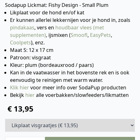
Sodapup Lickmat: Fishy Design - Small Plum
Likplaat voor de hond en/of kat
Er kunnen allerlei lekkernijen voor je hond in, zoals
pindakaas
, vers en
houdbaar vlees (met
supplementen)
, ijsmixen (
Smoofl
,
EasyPets
,
Coolpets
), enz.
Maat S: 12 x 17 cm
Patroon: visgraat
Kleur: plum (bordeauxrood / paars)
Kan in de vaatwasser in het bovenste rek en is ook
eenvoudig te reinigen met warm water.
Klik hier
voor meer info over SodaPup producten
Bekijk
hier
alle voerbakken/slowfeeders/likmatten
€ 13,95