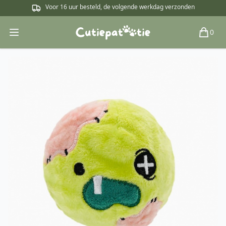
Voor 16 uur besteld, de volgende werkdag verzonden
0
Open main menu
Winkel