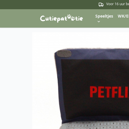
Voor 16 uur b
Speeltjes
WK/E