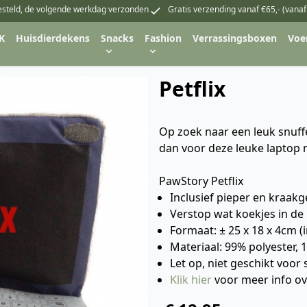
esteld, de volgende werkdag verzonden
Gratis verzending vanaf €65,- (vanaf
K
Huisdierdekens
Snacks
Fashion
Verrassingsboxen
Voe
Petflix
Op zoek naar een leuk snuffel
dan voor deze leuke laptop me
PawStory Petflix
Inclusief pieper en kraakg
Verstop wat koekjes in de 
Formaat: ± 25 x 18 x 4cm (
Materiaal: 99% polyester, 
Let op, niet geschikt voor
Klik hier
voor meer info o