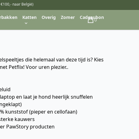
 €100,- naar België)
rbakken
Katten
Overig
Zomer
Cadeaubon
0
Winkelwagen
speeltjes die helemaal van deze tijd is? Kies
t Petflix! Voor uren plezier..
eluid
laptop en laat je hond heerlijk snuffelen
ingeklapt)
1% kunststof (pieper en cellofaan)
 sterke kauwers
ver PawStory producten