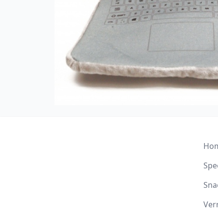
Ho
Spee
Sna
Ver