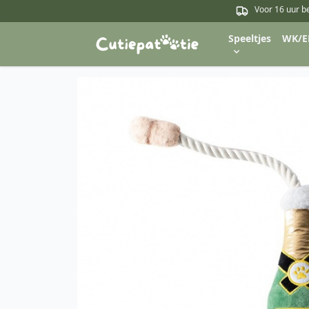
Voor 16 uur b
Speeltjes
WK/E