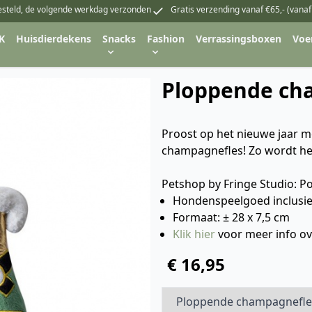
esteld, de volgende werkdag verzonden
Gratis verzending vanaf €65,- (vanaf
K
Huisdierdekens
Snacks
Fashion
Verrassingsboxen
Voe
Ploppende ch
Proost op het nieuwe jaar 
champagnefles! Zo wordt he
Petshop by Fringe Studio: Po
Hondenspeelgoed inclusief
Formaat: ± 28 x 7,5 cm
Klik hier
voor meer info ov
€ 16,95