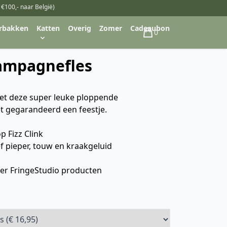
 €100,- naar België)
rbakken
Katten
Overig
Zomer
Cadeaubon
0
Winkelwagen
ampagnefles
met deze super leuke ploppende
t gegarandeerd een feestje.
p Fizz Clink
 pieper, touw en kraakgeluid
er FringeStudio producten