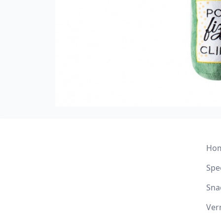
Ho
Spee
Sna
Ver