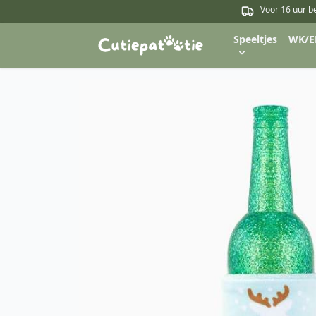
Voor 16 uur b
Speeltjes
WK/E