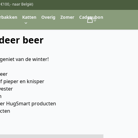
 €100,- naar België)
rbakken
Katten
Overig
Zomer
Cadeaubon
0
Winkelwagen
ndeer beer
geniet van de winter!
eer
 pieper en knisper
yester
m
ver HugSmart producten
ucten