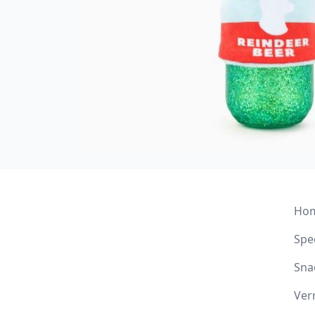
Ho
Spee
Sna
Ver