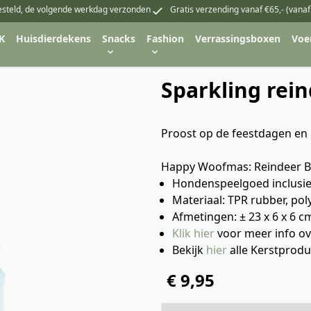
esteld, de volgende werkdag verzonden
Gratis verzending vanaf €65,- (vanaf
K
Huisdierdekens
Snacks
Fashion
Verrassingsboxen
Voe
Sparkling rei
Proost op de feestdagen en 
Happy Woofmas: Reindeer B
Hondenspeelgoed inclusief
Materiaal: TPR rubber, pol
Afmetingen: ± 23 x 6 x 6 c
Klik hier
voor meer info o
Bekijk
hier
alle Kerstprod
€ 9,95