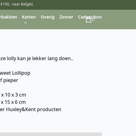
 €100,- naar België)
rbakken
Katten
Overig
Zomer
Cadeaubon
0
Winkelwagen
 lolly kan je lekker lang doen..
weet Lollipop
f pieper
 x 10 x 3 cm
 x 15 x 6 cm
ver Huxley&Kent producten