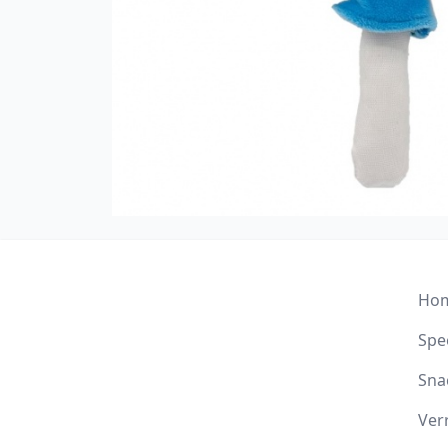
Ho
Spee
Sna
Ver