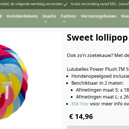
esteld, de volgende werkdag verzonden
Gratis verzending vanaf €65,- (vanaf
K
Huisdierdekens
Snacks
Fashion
Verrassingsboxen
Voe
Sweet lollipop
Ook zo’n zoetekauw? Met deze
Lulubelles Power Plush I’M S
Hondenspeelgoed inclusie
Beschikbaar in 2 maten:
Afmetingen maat S: ± 18
Afmetingen maat L: ± 26
Klik hier
voor meer info o
€ 14,96