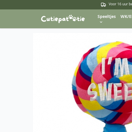
Voor 16 uur b
Speeltjes
WK/E