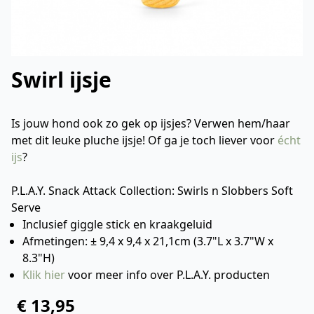
Swirl ijsje
Is jouw hond ook zo gek op ijsjes? Verwen hem/haar
met dit leuke pluche ijsje! Of ga je toch liever voor
écht
ijs
?
P.L.A.Y. Snack Attack Collection: Swirls n Slobbers Soft
Serve
Inclusief giggle stick en kraakgeluid
Afmetingen: ± 9,4 x 9,4 x 21,1cm (3.7"L x 3.7"W x
8.3"H)
Klik hier
voor meer info over P.L.A.Y. producten
€ 13,95