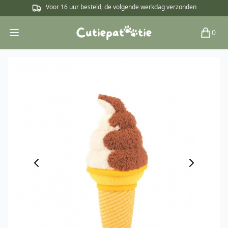
Voor 16 uur besteld, de volgende werkdag verzonden
0
Open main menu
Winkel