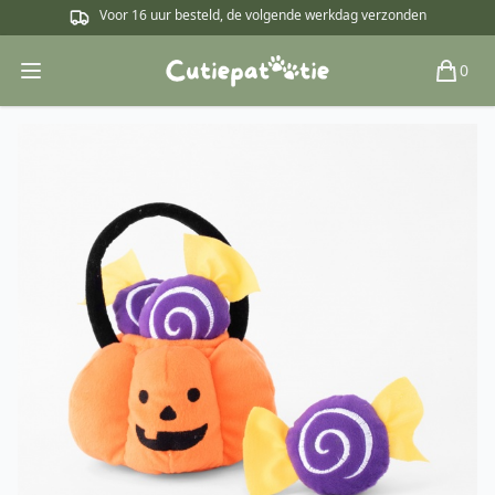
Voor 16 uur besteld, de volgende werkdag verzonden
0
Open main menu
Winkel