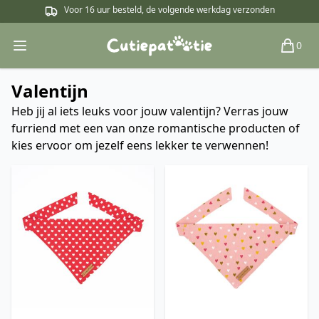
Voor 16 uur besteld, de volgende werkdag verzonden
0
Open main menu
Winkel
Valentijn
Heb jij al iets leuks voor jouw valentijn? Verras jouw
furriend met een van onze romantische producten of
kies ervoor om jezelf eens lekker te verwennen!